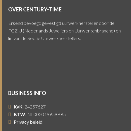
OVER CENTURY-TIME
Erkend bevoegd gevestigd uurwerkhersteller door de
FGZ-U (Nederlands Juweliers en Uurwerkenbranche) en
lid van de Sectie Uurwerkherstellers.
BUSINESS INFO
KvK
: 24257627
BTW
: NL002019959B85
Privacy beleid