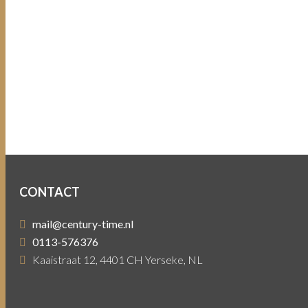
CONTACT
mail@century-time.nl
0113-576376
Kaaistraat 12, 4401 CH Yerseke, NL