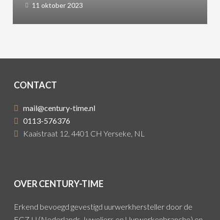
11 oktober 2023
CONTACT
mail@century-time.nl
0113-576376
Kaaistraat 12, 4401 CH Yerseke, NL
OVER CENTURY-TIME
Erkend bevoegd gevestigd uurwerkhersteller door de
FGZ-U (Nederlands Juweliers en Uurwerkenbranche) en