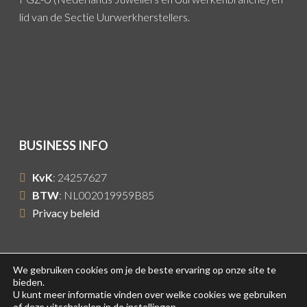
lid van de Sectie Uurwerkherstellers.
BUSINESS INFO
KvK
: 24257627
BTW
: NL002019959B85
Privacy beleid
We gebruiken cookies om je de beste ervaring op onze site te
bieden.
© 2022 - Century Time Built by
WPMeer
U kunt meer informatie vinden over welke cookies we gebruiken
of deze uitschakelen in de instellingen.